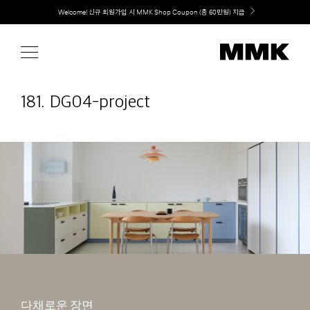
Skip
취향대로 완성하는 커스텀 아일랜드 키친, MMK The Island 출시
to
content
181. DG04-project
다채로운 장면