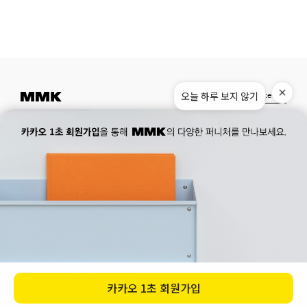
오늘 하루 보지 않기
Instagram
Pinterest
Museum.
02. 777. 5887
Office.
02. 777. 5778
177, Duteopbawi-ro, Yongsan-gu, Seoul, Korea
Official : hello@mmk-seoul.com
B2B : b2b@mmk-seoul.com
홈페이지 이용약관
개인정보 처리방침
대표자 : 박기민 사업자 등록번호 : 821-86-02281
개인정보관리책임자 : 박기민
통신판매업 신고번호 : 제 2022-서울용산-1205 호
서울특별시 용산구 두텁바위로 177
ⓒ 2023. MMK all rights reserved
카카오
1초 회원가입