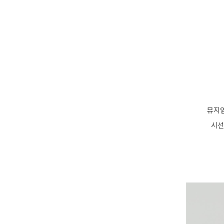
뮤지엄
시선