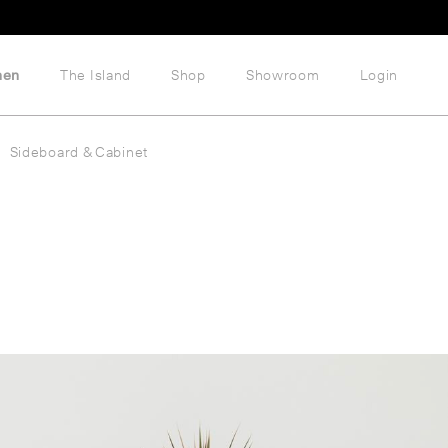
hen
The Island
Shop
Showroom
Login
Sideboard & Cabinet