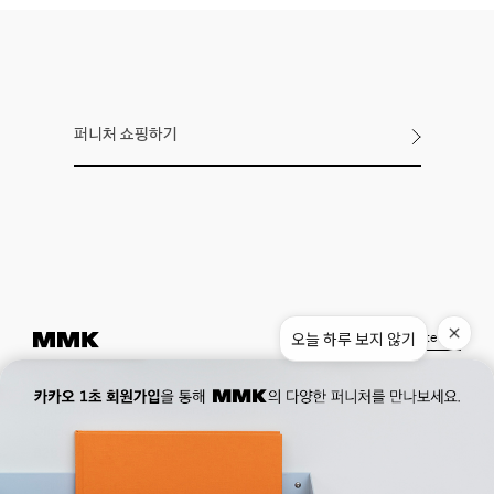
퍼니처 쇼핑하기
오늘 하루 보지 않기
Instagram
Pinterest
Museum.
02. 777. 5887
Office.
02. 777. 5778
177, Duteopbawi-ro, Yongsan-gu, Seoul, Korea
Official : hello@mmk-seoul.com
B2B : b2b@mmk-seoul.com
홈페이지 이용약관
개인정보 처리방침