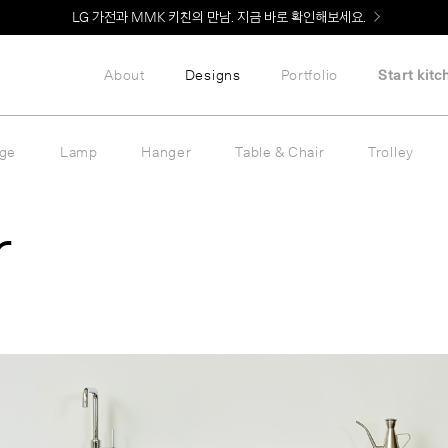
Welcome! 신규 회원가입 시 MMK Shop Coupon (총 60만원) 지급
About
Designs
Portfolio
Start kitc
age
Lamp
Hanger
Table & Chair
Trolley
r