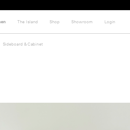
hen
The Island
Shop
Showroom
Login
Sideboard & Cabinet