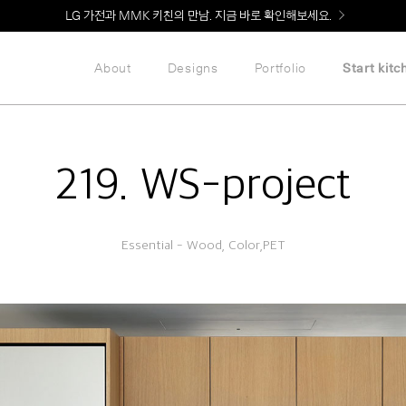
Welcome! 신규 회원가입 시 MMK Shop Coupon (총 60만원) 지급
About
Designs
Portfolio
Start kitc
219. WS-project
Essential - Wood, Color,PET