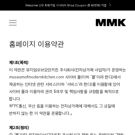
Skip
Welcome! 신규 회원가입 시 MMK Shop Coupon (총 60만원) 지급
to
content
홈페이지 이용약관
제1조(목적)
이 약관은 뮤지엄오브모던키친 주식회사(전자상거래 사업자)가 운영하는
museumofmodernkitchen.com 사이버 몰(이하 “몰”이라 한다)에서
제공하는 인터넷 관련 서비스(이하 “서비스”라 한다)를 이용함에 있어
사이버 몰과 이용자의 권리 $의무 및 책임사항을 규정함을 목적으로
합니다.
※「PC통신, 무선 등을 이용하는 전자상거래에 대해서도 그 성질에
반하지 않는 한 이 약관을 준용합니다.」
제2조(정의)
① “몰”이란 뮤지엄오브모던키친 주식회사가 재화 또는 용역(이하 “재화