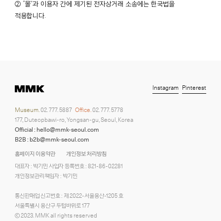
② “몰”과 이용자 간에 제기된 전자상거래 소송에는 한국법을
적용합니다.
Instagram
Pinterest
Museum.
02. 777. 5887
Office.
02. 777. 5778
177, Duteopbawi-ro, Yongsan-gu, Seoul, Korea
Official : hello@mmk-seoul.com
B2B : b2b@mmk-seoul.com
홈페이지 이용약관
개인정보 처리방침
대표자 : 박기민 사업자 등록번호 : 821-86-02281
개인정보관리책임자 : 박기민
통신판매업 신고번호 : 제 2022-서울용산-1205 호
서울특별시 용산구 두텁바위로 177
ⓒ 2023. MMK all rights reserved