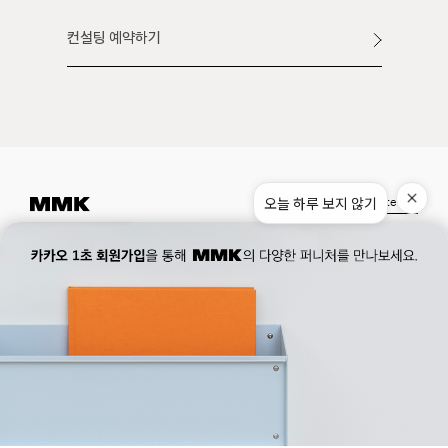
컨설팅 예약하기
오늘 하루 보지 않기
Instagram
Pinterest
Museum.
02. 777. 5887
Office.
02. 777. 5778
177, Duteopbawi-ro, Yongsan-gu, Seoul, Korea
Official : hello@mmk-seoul.com
B2B : b2b@mmk-seoul.com
홈페이지 이용약관
개인정보 처리방침
대표자 : 박기민 사업자 등록번호 : 821-86-02281
개인정보관리책임자 : 박기민
통신판매업 신고번호 : 제 2022-서울용산-1205 호
서울특별시 용산구 두텁바위로 177