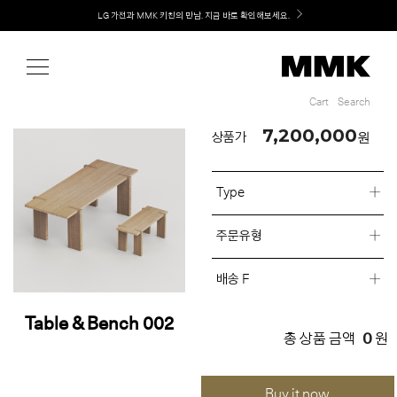
Shop
LG 가전과 MMK 키친의 만남. 지금 바로 확인해보세요.
Cart
Search
Cart
Search
7,200,000
원
상품가
Type
주문유형
배송 F
Table & Bench 002
0
총 상품 금액
원
Buy it now