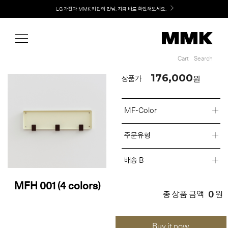
Shop
Welcome! 신규 회원가입 시 MMK Shop Coupon (총 60만원) 지급
Cart
Search
Cart
Search
176,000
원
상품가
MF-Color
주문유형
배송 B
MFH 001 (4 colors)
0
총 상품 금액
원
Buy it now