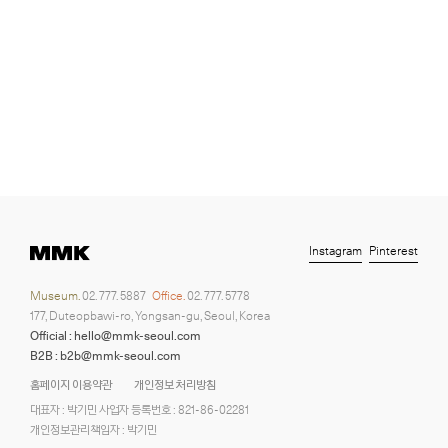
Instagram
Pinterest
Museum.
02. 777. 5887
Office.
02. 777. 5778
177, Duteopbawi-ro, Yongsan-gu, Seoul, Korea
Official : hello@mmk-seoul.com
B2B : b2b@mmk-seoul.com
홈페이지 이용약관
개인정보 처리방침
대표자 : 박기민 사업자 등록번호 : 821-86-02281
개인정보관리책임자 : 박기민