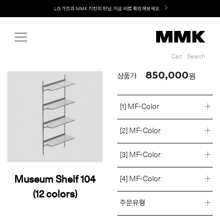
Shop
Welcome! 신규 회원가입 시 MMK Shop Coupon (총 60만원) 지급
Cart
Search
Cart
Search
850,000
원
상품가
[1] MF-Color
[2] MF-Color
[3] MF-Color
Museum Shelf 104
[4] MF-Color
(12 colors)
주문유형