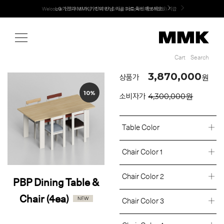
Shop
Welcome! 신규 회원가입 시 MMK Shop Coupon (총 60만원) 지급
Cart
Search
Cart
Search
3,870,000
원
상품가
10%
4,300,000원
소비자가
Table Color
Chair Color 1
Chair Color 2
PBP Dining Table &
Chair (4ea)
Chair Color 3